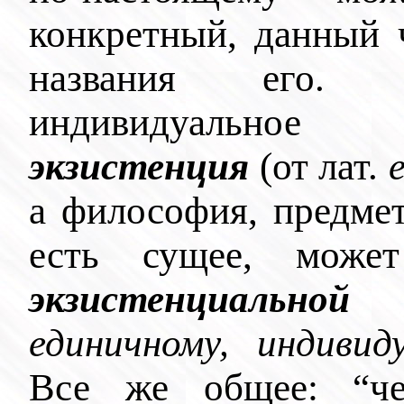
конкретный, данный 
названия его. Р
индивидуальное
экзистенция
(от лат.
e
а философия, предме
есть сущее, мож
экзистенциальной
(
единичному, индивид
Все же общее: “чел