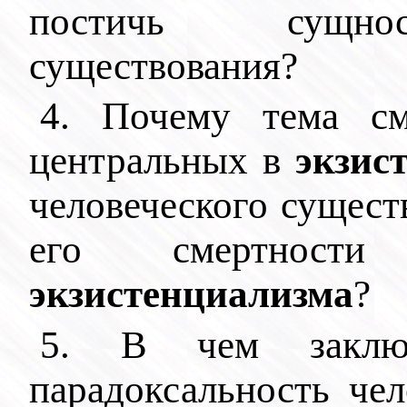
постичь сущнос
существования?
4. Почему тема см
центральных в
экзис
человеческого сущест
его смертност
экзистенциализма
?
5. В чем заключа
парадоксальность че