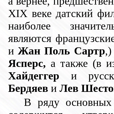
а вернее, предшестве
XIX веке датский ф
наиболее значител
являются французск
и
Жан Поль Сартр
,
Ясперс,
а также (в 
Хайдеггер
и русск
Бердяев
и
Лев Шесто
В ряду основны