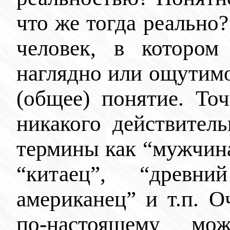
что же тогда реально
человек, в котором 
наглядно или ощутимо
(общее) понятие. То
никакого действител
термины как “мужчина
“китаец”, “древни
американец” и т.п. О
по-настоящему мо