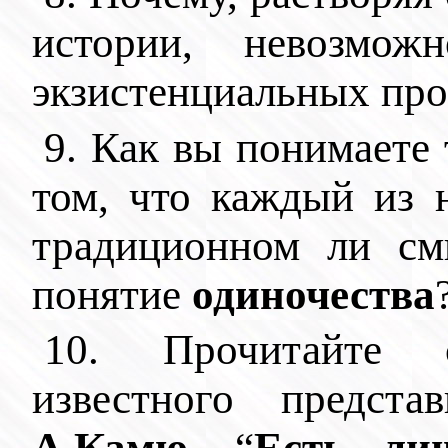
истории, невозмож
экзистенциальных пр
9. Как вы понимаете
том, что каждый из 
традиционном ли смы
понятие
одиночества
10. Прочитайте с
известного предст
А.Камю
. “
Есть ли