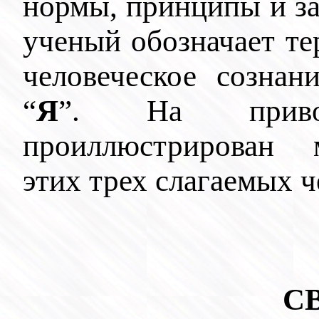
нормы, принципы и за
ученый обозначает те
человеческое созна
“
Я
”. На приво
проиллюстрирован 
этих трех слагаемых 
СВ