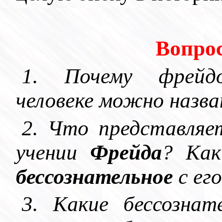
Вопрос
1. Почему фрейдо
человеке можно назв
2. Что представля
учении
Фрейда
? Ка
бессознательное
с ег
3. Какие бессозна