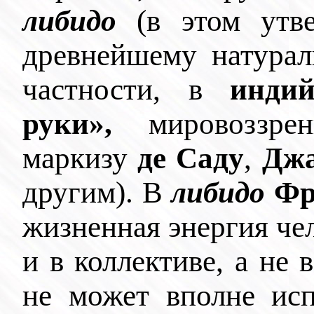
либидо
(в этом ут
древнейшему натурал
частности, в
инди
руки»,
мировоззре
маркизу
де Саду
,
Дж
другим). В
либидо
Фр
жизненная энергия чел
и в коллективе, а не 
не может вполне исп