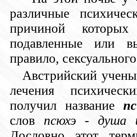
различные психическ
причиной которых
подавленные или в
правило, сексуального
Австрийский учены
лечения психическ
получил название
пс
слов
псюхэ - душа 
Дословно этот тер