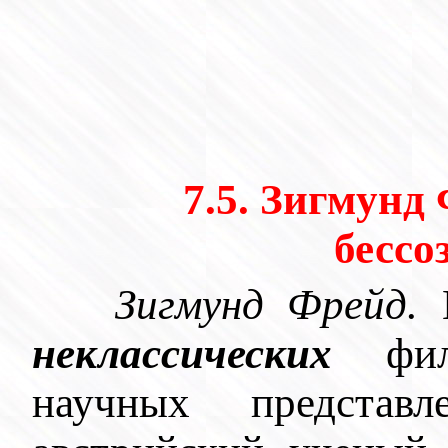
7.5. Зигмунд
бессо
Зигмунд Фрейд.
неклассических
фило
научных представ