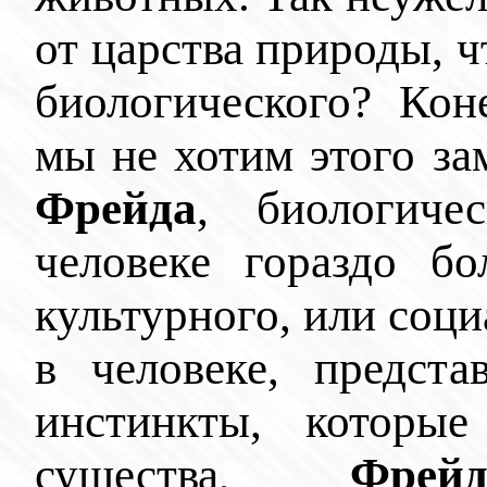
от царства природы, ч
биологического? Кон
мы не хотим этого за
Фрейда
, биологиче
человеке гораздо б
культурного, или соци
в человеке, предст
инстинкты, которы
существа,
Фрей