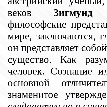
австрийский ученый
веков
Зигмунд
философские представ
мире, заключаются, г
он представляет собой
существо. Как раз
человек. Сознание и
основной отличите
знаменитое утвержд
следовательно я сущ