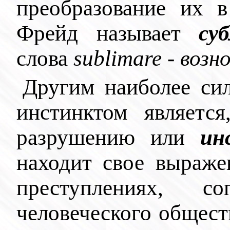
преобразование их 
Фрейд называет
су
слова
sublimare - воз
Другим наиболее сил
инстинктом являетс
разрушению или
ин
находит свое выраже
преступлениях, с
человеческого общест