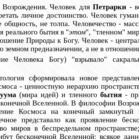
 Возрождения. Человек для
Петрарки
- в
етать личное достоинство. Человек гуман
е общность, не толпа. Человечество - ма
 реального бытия в "
этом
", "тленном" ми
ошение Природы к Богу. Человек - централ
го земном предназначении, а не в отношени
ние Человека Богу) "взрывало" сакрал
ология сформировала новое представле
моса - ценностную иерархию пространства
туума
(мира идей) и тленного
бытия
- пр
сконечной Вселенной. В философии Возрож
ление Космоса на конечный замкнутый 
чное представало как проявление беск
о миров в беспредельном пространстве;
ибут бесконечной Вселенной; всякое дан