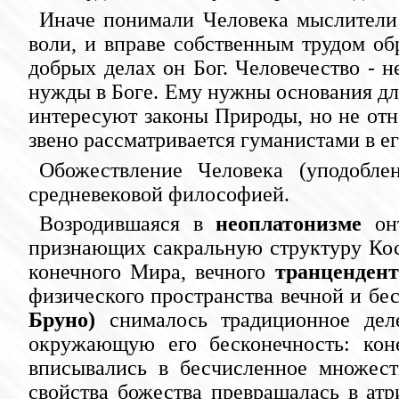
Иначе понимали Человека мыслители
воли, и вправе собственным трудом обр
добрых делах он Бог. Человечество - н
нужды в Боге. Ему нужны основания для
интересуют законы Природы, но не отн
звено рассматривается гуманистами в е
Обожествление Человека (уподобле
средневековой философией.
Возродившаяся в
неоплатонизме
онт
признающих сакральную структуру Кос
конечного Мира, вечного
транценден
физического пространства вечной и бе
Бруно)
снималось традиционное де
окружающую его бесконечность: коне
вписывались в бесчисленное множеств
свойства божества превращалась в атр