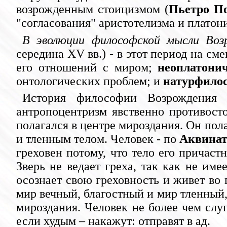
возрожденным стоицизмом (
Пьетро П
"согласования" аристотелизма и платони
В эволюции философской мысли Воз
середина XV вв.) - в этот период на с
его отношений с миром;
неоплатони
онтологических проблем; и
натурфило
История философии Возрождения н
антропоцентризм явственно противост
полагался в центре мироздания. Он пол
и тленным телом. Человек - по
Аквинат
греховен потому, что тело его причастн
Зверь не ведает греха, так как не име
осознает свою греховность и живет во 
мир вечный, благостный и мир тленный,
мироздания. Человек не более чем слуг
если худым – накажут: отправят в ад.