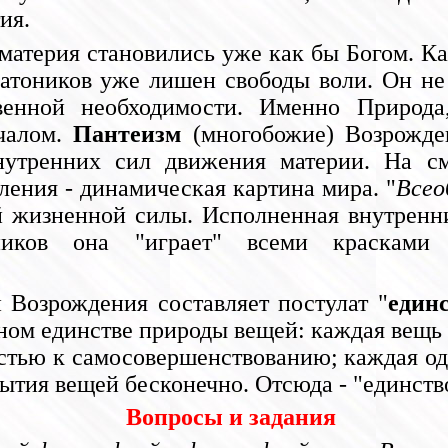
ия.
 материя становились уже как бы Богом. К
латоников уже лишен свободы воли. Он не 
венной необходимости. Именно Природа
чалом.
Пантеизм
(многобожие) Возрожден
нутренних сил движения материи. На см
ления - динамическая картина мира. "
Всео
й жизненной силы. Исполненная внутренни
иков она "играет" всеми красками и
Возрождения составляет постулат "
един
ном единстве природы вещей: каждая вещь 
остью к самосовершенствованию; каждая од
ытия вещей бесконечно. Отсюда - "единств
Вопросы и задания