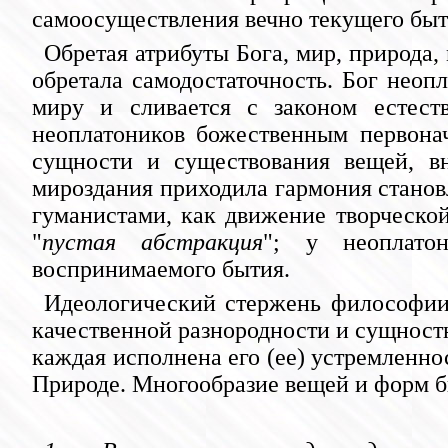
самоосуществления вечно текущего быт
Обретая атрибуты Бога, мир, природа,
обретала самодостаточность. Бог неоп
миру и сливается с законом естест
неоплатоников божественным первона
сущности и существования вещей, в
мироздания приходила гармония станов
гуманистами, как движение творческо
"
пустая абстракция
"; у неоплатон
воспринимаемого бытия.
Идеологический стержень философии 
качественной разнородности и сущност
каждая исполнена его (ее) устремленн
Природе. Многообразие вещей и форм б