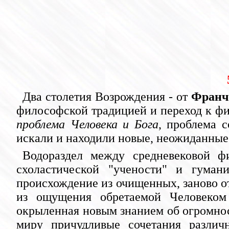
Два столетия Возрождения - от
Франч
философской традицией и переход к 
проблема Человека и Бога
, проблема 
искали и находили новые, неожиданны
Водораздел между средневековой ф
схоластической "учености" и гуман
происхождение из очищенных, заново о
из ощущения обретаемой Человеком 
окрыленная новым знанием об огромност
миру причудливые сочетания различ