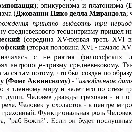
омпонацци
); эпикуреизма и платонизма (
зма (
Джованни Пико делла Мирандола
;
рождения принято выделять три период
мену средневекового теоцентризму пришел и
ческий
(середина XV-первая треть XVI в
софский
(вторая половина XVI - начало XVII
ачалась с неприятия философских до
оял антропоцентризму средневековому. Та
агался там потому, что был создан по обра
у (Фоме Аквинскому)
- "
излюбленное дит
о к тленному миру и ведет его по стезе гр
ет души. Человек дважды греховен - и по 
грехе. Человек у схоластов - в центре мир
 греховный. Функциональная роль Человека
а, "раб Божий". Если он будет послушным 