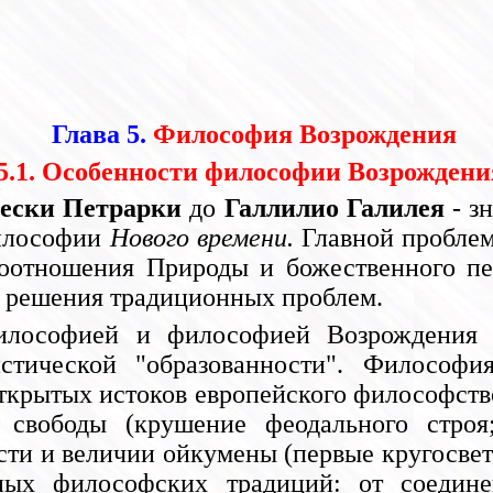
Глава 5.
Философия Возрождения
5.1. Особенности философии Возрождени
ески Петрарки
до
Галлилио Галилея
- з
философии
Нового времени.
Главной проблем
соотношения Природы и божественного п
е решения традиционных проблем.
илософией и философией Возрождения п
истической "образованности". Философи
ткрытых истоков европейского философство
свободы (крушение феодального строя; 
и и величии ойкумены (первые кругосветн
ных философских традиций: от соединен