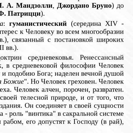
П. А. Мандзолли
,
Джордано Бруно
) до
Ф. Патрицци
).
а
:
гуманистический
(середина XIV -
нтерес к Человеку во всем многообразии
в.), связанный с постановкой широких
 вв.).
ктрин средневековья. Ренессансный
к, в средневековой философии Человек
зу и подобию Бога; наделен вечной душой
я Божие
". Но Человек греховен. Человек
еха. Человек алчен, порочен, развратен.
своей телесной природе, и от того, что
оздания. Он соединяет в своей сущности
 - роль "винтика" в сакральной системе
рабом, его допустят к Господу (в рай),