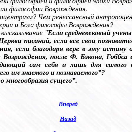
вой философией и философией эпохи Возр
нии философии Возрождения.
оцентризм? Чем ренессансный антропоцен
ерии и Бога философы Возрождения?
высказывание "
Если средневековый учены
еркви писаний, если все свои познавате
ния, если благодаря вере в эту истину
 Возрождения, после Ф. Бэкона, Гоббса 
дающий сам себя и лишь для самого с
го им знаемого и познаваемого”?
о многообразия сущего”.
Вперед
Назад