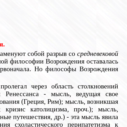
я.
наменуют собой разрыв со
средневековой
ой философии Возрождения оставалась
ервоначала. Но философы Возрождения
ролегал через область столкновений
я Ренессанса - мысль, ведущая свое
вания (Греция, Рим); мысль, возникшая
кризис католицизма, проч.); мысль,
ые путешествия, др.) - эта мысль явила
ия схоластического перипатетизма к