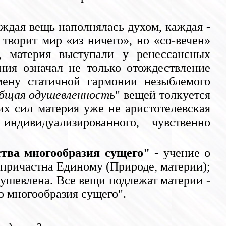
аждая вещь наполнялась духом, каждая -
творит мир «из ничего», но «со-вечен»
, материя выступали у ренессансных
ия означал не только отождествление
ену статичной гармонии незыблемого
бщая одушевленность
" вещей толкуется
х сил материя уже не аристотелевская
ндивидуализированного, чувственно
ства многообразия сущего"
- учение о
причастна Единому (Природе, материи);
ушевлена. Все вещи подлежат материи -
о многообразия сущего".