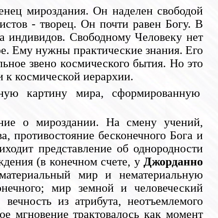
енец мироздания. Он наделен свободой
истов - творец. Он почти равен Богу. В
сса индивидов. Свободному Человеку нет
ре. Ему нужны практические знания. Его
ьное звено космического бытия. Но это
и к космической иерархии.
ьную картину мира, сформированную
ние о мироздании. На смену учений,
, противостояние бесконечного Бога и
иходит представление об однородности
дения (в конечном счете, у
Джорданно
материальный мир и нематериальную
онечного; мир земной и человеческий
 вечность из атрибута, неотъемлемого
ное мгновение трактовалось как момент