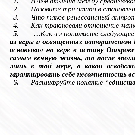
1.
В чем отличие между средневеко
2.
Назовите три этапа в становле
3.
Что такое ренессансный антроп
4.
Как трактовали отношение мат
5.
…Как вы понимаете следующее 
из веры и освященных авторитетом Ц
основывал на вере в истину Открове
самым вечную жизнь, то после эпохи
лишь в той мере, в какой освобож
гарантировать себе несомненность все
6.
Расшифруйте понятие “
единств