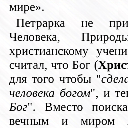
мире».
Петрарка не прин
Человека, Прир
христианскому учен
считал, что Бог (
Хрис
для того чтобы "
сдел
человека богом
", и т
Бог
". Вместо поиск
вечным и миром з