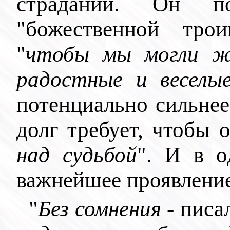
страданий. Он п
"божественной тро
"
чтобы мы могли ж
радостные и веселы
потенциально сильнее
долг требует, чтобы 
над судьбой
". И в о
важнейшее проявлени
"
Без сомнения
- писа