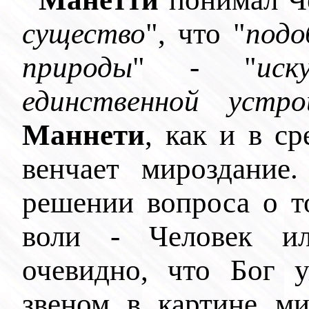
существо
", что "
подо
природы
" - "
иск
единственной устро
Маннети
, как и в с
венчает мироздание.
решении вопроса о т
воли - Человек и
очевидно, что Бог 
звеном в картине ми