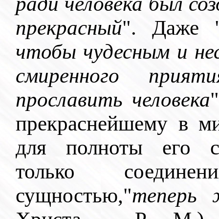
ради человека был со
прекрасный
". Даже 
чтобы чудесным и не
смиренного прияти
прославить человека
прекраснейшему в ми
для полноты его со
только соедине
сущностью,"
теперь 