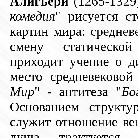
Алигьери
(1265-1329
комедия
" рисуется с
картин мира: среднев
смену статическо
приходит учение о д
место средневековой
Мир
" - антитеза "
Бо
Основанием структ
служит отношение вещ
душа трактуется,