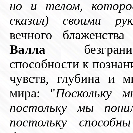
но и телом, которо
сказал) своими ру
вечного блаженства
Валла
безграничн
способности к познан
чувств, глубина и м
мира: "
Поскольку 
постольку мы поним
постольку способ