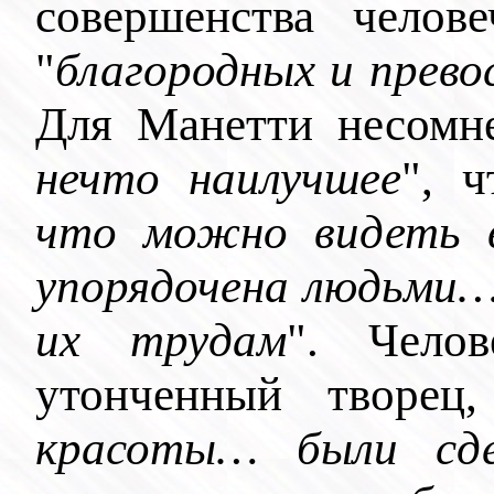
совершенства челове
"
благородных и прево
Для Манетти несомне
нечто наилучшее
", ч
что можно видеть в
упорядочена людьми…
их трудам
". Чело
утонченный творец
красоты… были с