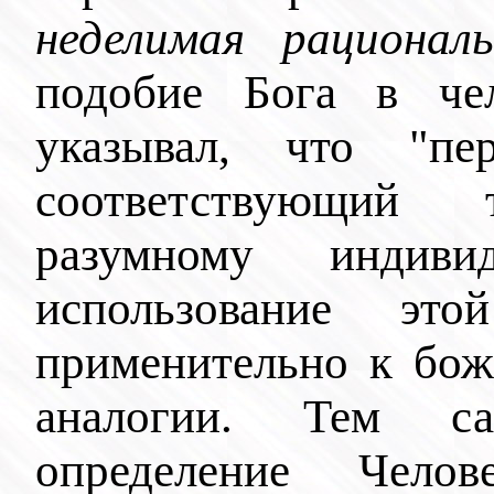
неделимая рационал
подобие Бога в че
указывал, что "пе
соответствующий
разумному индив
использование это
применительно к бож
аналогии. Тем 
определение Челов