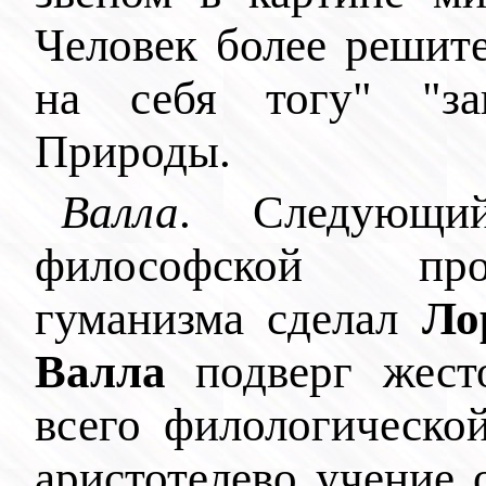
Человек более решит
на себя тогу" "за
Природы.
Валла
. Следующи
философской про
гуманизма сделал
Ло
Валла
подверг жест
всего филологическо
аристотелево учение 