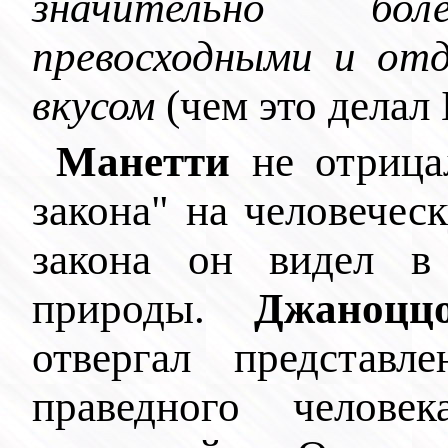
значительно бо
превосходными и отд
вкусом
(чем это делал Б
Манетти
не отрицал
закона" на человечес
закона он видел в 
природы.
Джаноцц
отвергал представ
праведного челове