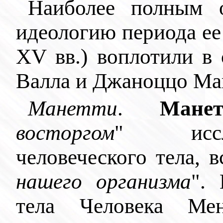
Наиболее полным о
идеологию периода ее
XV вв.) воплотили в
Валла и Джаноццо Ма
Манетти
.
Манет
восторгом
" иссле
человеческого тела, в
нашего организма
".
тела Человека Мен