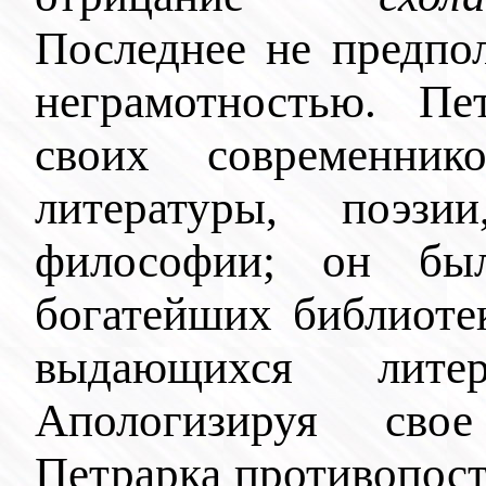
Последнее не предпо
неграмотностью. Пе
своих современни
литературы, поэзи
философии; он бы
богатейших библиоте
выдающихся литер
Апологизируя сво
Петрарка противопост