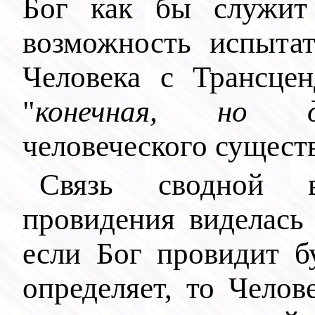
Бог как бы служит 
возможность испытат
Человека с Трансцен
"
конечная, но д
человеческого сущест
Связь сводной 
провидения виделас
если Бог провидит б
определяет, то Чело