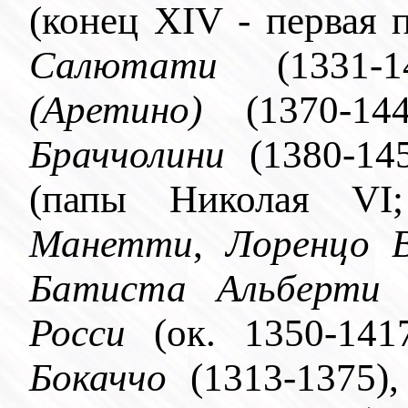
(конец XIV - первая 
Салютати
(1331-
(Аретино)
(1370-14
Браччолини
(1380-14
(папы Николая VI
Манетти
,
Лоренцо 
Батиста Альберт
Росси
(ок. 1350-141
Бокаччо
(1313-1375)