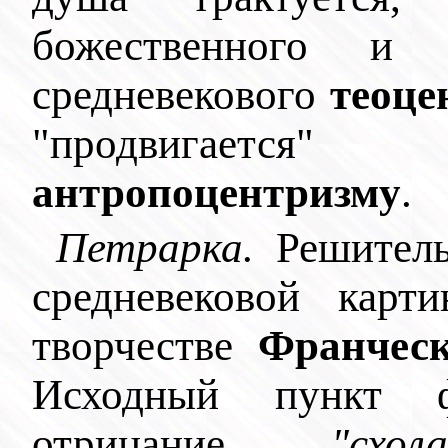
божественного и 
средневекового
теоце
"продвигае
антропоцентризму
.
Петрарка.
Решитель
средневековой карт
творчестве
Франчес
Исходный пункт 
отрицание
"схо