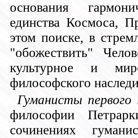
основания гармонич
единства Космоса, П
этом поиске, в стре
"обожествить" Челов
культурное и миро
философского наслед
Гуманисты первого 
философии Петрарк
сочинениях гумани