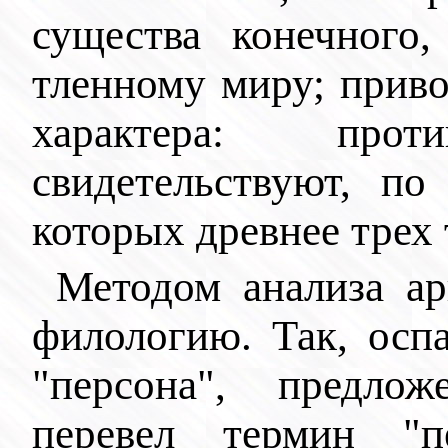
существа конечного,
тленному миру; прив
характера: про
свидетельствуют, по
которых древнее трех 
Методом анализа ар
филологию. Так, осп
"персона", предло
перевел термин "п