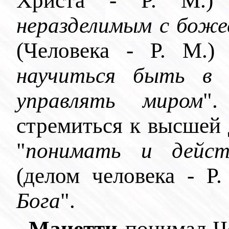
Христа - Р. М.
неразделимым с боже
(Человека - Р. М.
научиться быть в 
управлять миром
"
стремиться к высшей 
"
понимать и дейст
(делом человека - Р
Бога
".
Манетти
понимал Че