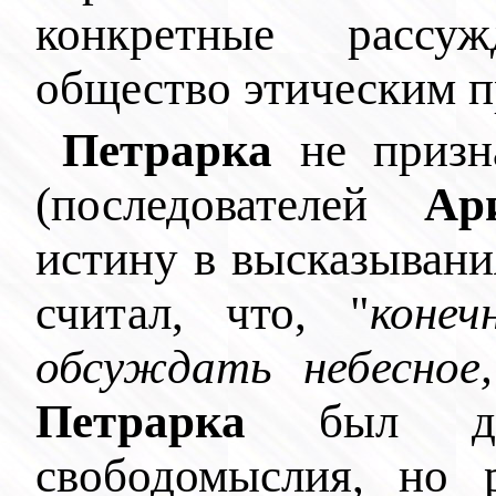
конкретные расс
общество этическим п
Петрарка
не призн
(последователей
Ар
истину в высказывани
считал, что, "
коне
обсуждать небесное
Петрарка
был дал
свободомыслия, но р