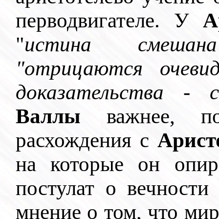
перводвигателе. У
А
"
истина смешан
"отрицаются очеви
доказательства - 
Валлы
важнее, по
расхождения с
Арист
на которые он опира
постулат о вечности
мнение о том, что мир