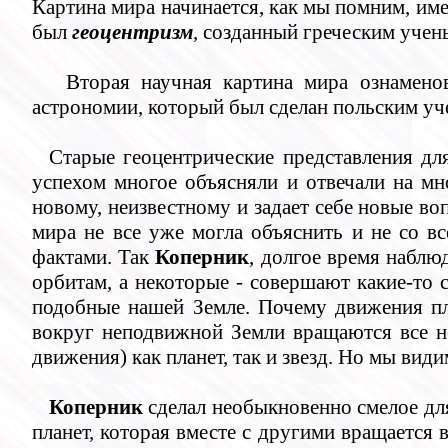
Картина мира начинается, как мы помним, им
был
геоцентризм
, созданный греческим уче
Вторая научная картина мира ознамено
астрономии, который был сделан польским у
Старые геоцентрические представления дл
успехом многое объясняли и отвечали на мн
новому, неизвестному и задает себе новые во
мира не все уже могла объяснить и не со 
фактами. Так
Коперник
, долгое время наблю
орбитам, а некоторые - совершают какие-то 
подобные нашей Земле. Почему движения пла
вокруг неподвижной Земли вращаются все не
движения) как планет, так и звезд. Но мы ви
Коперник
сделал необыкновенно смелое для
планет, которая вместе с другими вращается