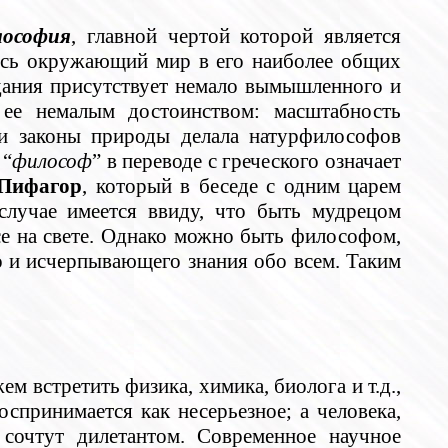
лософия
, главной чертой которой является
весь окружающий мир в его наиболее общих
дания присутствует немало вымышленного и
и ее немалым достоинством: масштабность
 и законы природы делала натурфилософов
 “
философ
” в переводе с греческого означает
Пифагор
, который в беседе с одним царем
случае имеется ввиду, что быть мудрецом
все на свете. Однако можно быть философом,
го и исчерпывающего знания обо всем. Таким
м встретить физика, химика, биолога и т.д.,
оспринимается как несерьезное; а человека,
сочтут дилетантом. Современное научное