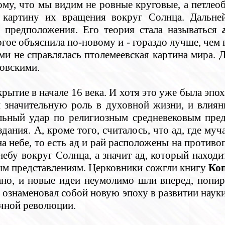
му, что мы видим не ровные круговые, а петлеоб
ю картину их вращения вокруг Солнца. Дальн
 предположения. Его теория стала называться
огое объяснила по-новому и - гораздо лучше, чем 
ыми не справлялась птолемеевская картина мира.
ковскими.
рытие в начале 16 века. И хотя это уже была эпо
ли значительную роль в духовной жизни, и влия
льный удар по религиозным средневековым пред
ния. А, кроме того, считалось, что ад, где муч
 на небе, то есть ад и рай расположены на проти
ебу вокруг Солнца, а значит ад, который находи
ным представлениям. Церковники сожгли книгу
Ко
ано, и новые идеи неумолимо шли вперед, попир
а
ознаменовал собой новую эпоху в развитии наук
учной революции.