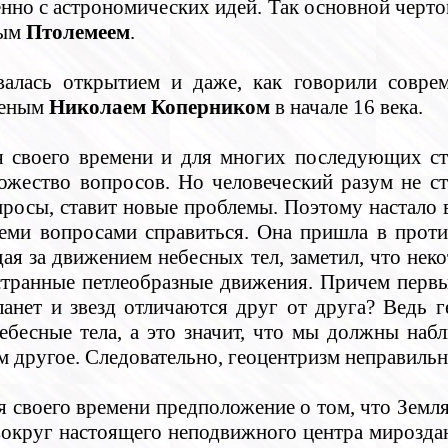
енно с астрономических идей. Так основной черт
ным
Птолемеем
.
валась открытием и даже, как говорили соврем
ченым
Николаем Коперником
в начале 16 века.
я своего времени и для многих последующих с
ожество вопросов. Но человеческий разум не ст
просы, ставит новые проблемы. Поэтому настало в
всеми вопросами справиться. Она пришла в про
дая за движением небесных тел, заметил, что не
странные петлеобразные движения. Причем первые
нет и звезд отличаются друг от друга? Ведь ге
бесные тела, а это значит, что мы должны набл
дим другое. Следовательно, геоцентризм неправиль
 своего времени предположение о том, что Земля 
 вокруг настоящего неподвижного центра мирозда