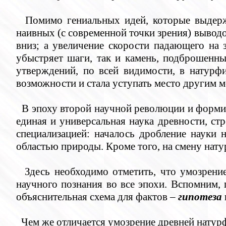
Помимо гениальных идей, которые выдер
наивных (с современной точки зрения) выводо
вниз; а увеличение скорости падающего на 
убыстряет шаги, так и камень, подброшенны
утверждений, по всей видимости, в натурф
возможности и стала уступать место другим 
В эпоху второй научной революции и форми
единая и универсальная наука древности, ст
специализацией: началось дробление науки 
областью природы. Кроме того, на смену нат
Здесь необходимо отметить, что умозрени
научного познания во все эпохи. Вспомним,
объяснительная схема для фактов –
гипотеза
Чем же отличается умозрение древней натур