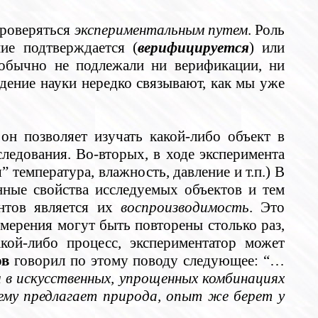
проверяться
экспериментальным путем
. Роль
ние подтверждается (
верифицируется
) или
обычно не подлежали ни верификации, ни
ждение науки нередко связывают, как мы уже
н позволяет изучать какой-либо объект в
ледования. Во-вторых, в ходе эксперимента
 температура, влажность, давление и т.п.) В
нные свойства исследуемых объектов и тем
нтов является их
воспроизводимость
. Это
змерения могут быть повторены столько раз,
кой-либо процесс, экспериментатор может
ов
говорил по этому поводу следующее: “…
м в искусственных, упрощенных комбинациях
 ему предлагает природа, опыт же берет у