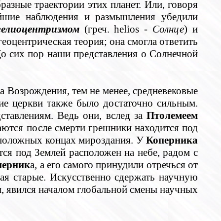
разные траектории этих планет. Или, говоря
ейшие наблюдения и размышления убедили
гелиоцентризмом
(греч. helios -
Солнце
) и
геоцентрическая теория; она смогла ответить
 До сих пор наши представления о Солнечной
ха Возрождения, тем не менее, средневековые
ние церкви также было достаточно сильным.
ставлениям. Ведь они, вслед за
Птолемеем
аются после смерти грешники находится под
воположных концах мироздания. У
Коперника
тся под Землей расположен на небе, радом с
перник
а, а его самого принудили отречься от
ая старые. Искусственно сдержать научную
и, явился началом глобальной смены научных