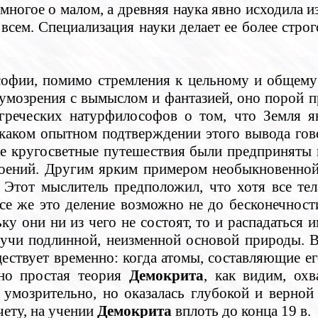
многое о малом, а древняя наука явно исходила из
о всем. Специализация науки делает ее более стро
софии, помимо стремления к цельному и общему
 умозрения с вымыслом и фантазией, оно порой п
греческих натурфилософов о том, что Земля яв
каком опытном подтверждении этого вывода гов
ые кругосветные путешествия были предприняты в 
оений. Другим ярким примером необыкновенной 
 Этот мыслитель предположил, что хотя все тела
 все же это деление возможно не до бесконечнос
ку они ни из чего не состоят, то и распадаться и
дучи подлинной, неизменной основой природы. В
твует временно: когда атомы, составляющие его,
ьно простая теория
Демокрита
, как видим, ох
умозрительно, но оказалась глубокой и верной 
чету, на учении
Демокрита
вплоть до конца 19 в.