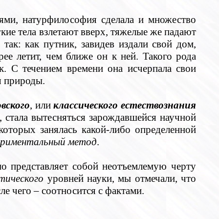
ми, натурфилософия сделала и множество
кие тела взлетают вверх, тяжелые же падают
так: как путник, завидев издали свой дом,
е летит, чем ближе он к ней. Такого рода
. С течением времени она исчерпала свои
я природы.
вского
, или
классического естествознания
, стала вытесняться зарождавшейся научной
которых занялась какой-либо определенной
ериментальный метод
.
но представляет собой неотъемлемую черту
тического
уровней науки, мы отмечали, что
ле чего – соотносится с фактами.