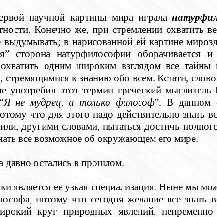
ервой научной картины мира играла
натурфи
тности. Конечно же, при стремлении охватить 
 выдумывать; в нарисованной ей картине мироз
бая” сторона натурфилософии оборачивается 
 охватить одним широким взглядом все тайны
 стремящимися к знанию обо всем. Кстати, слово
ые употребил этот термин греческий мыслитель
“
Я не мудрец, а только философ
”. В данном 
потому что для этого надо действительно знать 
, или, другими словами, пытаться достичь полно
узнать все возможное об окружающем его мире.
а давно остались в прошлом.
и является ее узкая специализация. Ныне мы може
лософа, потому что сегодня желание все знать в
ирокий круг природных явлений, непременно 