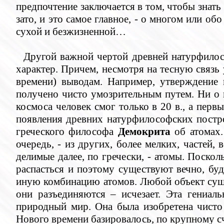
предпочтение заключается в том, чтобы знать 
зато, и это самое главное, - о многом или об
сухой и безжизненной…
Другой важной чертой древней натурфило
характер. Причем, несмотря на тесную связь
времени) выводам. Например, утверждение 
получено чисто умозрительным путем. Ни о 
космоса человек смог только в 20 в., а перв
появления древних натурфилософских постр
греческого философа
Демокрита
об атомах.
очередь, - из других, более мелких, частей,
делимые далее, по гречески, - атомы. Посколь
распасться и поэтому существуют вечно, бу
иную комбинацию атомов. Любой объект сущес
они разъединяются – исчезает. Эта гениал
природный мир. Она была изобретена чисто 
Нового времени базировалось, по крупному с