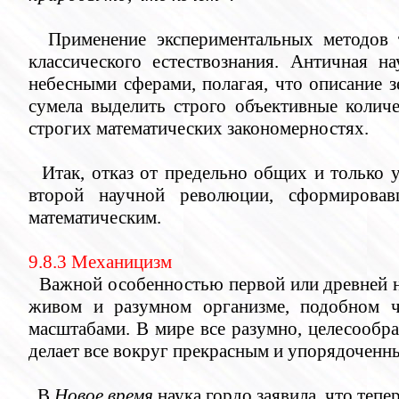
Применение экспериментальных методов 
классического естествознания. Античная н
небесными сферами, полагая, что описание з
сумела выделить строго объективные количе
строгих математических закономерностях.
Итак, отказ от предельно общих и только
второй научной революции, сформировавш
математическим.
9.8.3 Механицизм
Важной особенностью первой или древней 
живом и разумном организме, подобном ч
масштабами. В мире все разумно, целесообра
делает все вокруг прекрасным и упорядоченн
В
Новое время
наука гордо заявила, что тепе