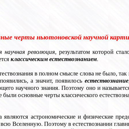
овные черты ньютоновской научной карт
я научная революция
, результатом которой стал
ется
классическим естествознанием
.
ествознания в полном смысле слова не было, так 
появились, а значит, появилось
естествознание
щего научного знания. Поэтому оно и называет
 были основные черты классического естествозна
 являются астрономические и физические пред
всю Вселенную. Поэтому в естествознании главн