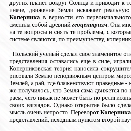
других планет вокруг Солнца и приводит к то
иначе, движение Земли искажает реальну
Коперника
в верности его первоначального
сменила собой древний
геоцентризм
. Она мн
на те вопросы и снять те проблемы, с котор
системе являются, по преимуществу, коперни
Польский ученый сделал свое знаменитое отк
представления оставались еще в силе, игра
Коперниковская теория наносила сокрушите
рисовали Землю неподвижным центром мирозда
Землей, а рай, где блаженствуют праведные -
же получилось, что Земля сама движется по н
раем, чего никак не может быть по религиоз
своих взглядов. Однако открытие было сдел
мысль очень непросто. Переворот
Коперник
представлений, исходным пунктом второй на