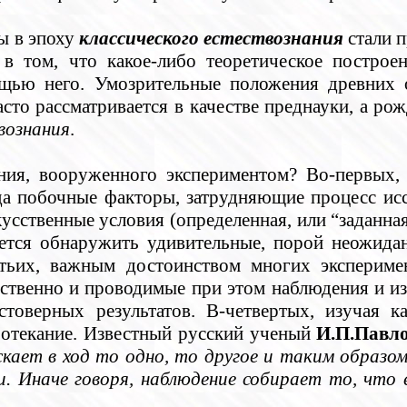
ы в эпоху
классического естествознания
стали 
 в том, что какое-либо теоретическое построе
щью него. Умозрительные положения древних 
сто рассматривается в качестве преднауки, а ро
вознания
.
ия, вооруженного экспериментом? Во-первых, о
ода побочные факторы, затрудняющие процесс исс
сственные условия (определенная, или “заданная”
ается обнаружить удивительные, порой неожида
тьих, важным достоинством многих экспериме
етственно и проводимые при этом наблюдения и и
товерных результатов. В-четвертых, изучая ка
протекание. Известный русский ученый
И.П.Павл
скает в ход то одно, то другое и таким образо
и. Иначе говоря, наблюдение собирает то, что