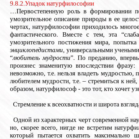
9.8.2.Упадок натурфилософии
…Первостепенную роль в формировании п
умозрительное описание природы в ее целос
чертах, натурфилософии приходилось многое
фантастического. Вместе с тем, эта “сла
умозрительного постижения мира, попытка
энциклопедистами
, универсальными учеными,
“
любитель мудрости
”. По преданию, вперв
произнес знаменитую впоследствии фразу: 
невозможно, т.е. нельзя владеть мудростью, 
любителем мудрости, т.е. – стремиться к ней
образом, натурфилософ - это тот, кто хочет 
Стремление к всеохватности и широта взгляд
Одной из характерных черт современной наук
но, скорее всего, нигде не встретим натурфи
который пытается охватить максимально ш