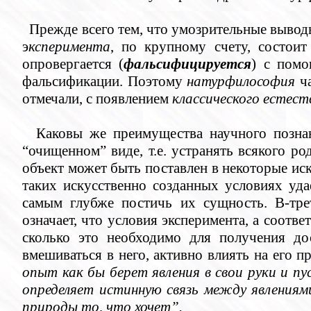
Прежде всего тем, что умозрительные вывод
э
ксперимента
, по крупному счету, состоит
опровергается (
фальсифицируется
) с помо
фальсификации. Поэтому
натурфилософия
ча
отмечали, с появлением
классического естест
Каковы же преимущества научного познан
“очищенном” виде, т.е. устранять всякого р
объект может быть поставлен в некоторые иску
таких искусственно созданных условиях уд
самым глубже постичь их сущность. В-тре
означает, что условия эксперимента, а соотв
сколько это необходимо для получения дос
вмешиваться в него, активно влиять на его 
опыт как бы берет явления в свои руки и пу
определяет истинную связь между явлениям
природы то, что хочет”.