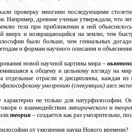
жали проверку многими последующими столетия
в. Например, древние ученые утверждали, что лег
землю тела при приближении к ней объяснялось 
й вверх и возвращающийся на землю, тем быстре
илософии было больше, чем гениальных догадок
методам и формам научного описания и объяснени
рования новой научной картины мира –
ньютоно
ремившаяся к общему и цельному взгляду на мир
на отдельные отрасли и дисциплины, каждая из 
урфил
ософскому умозрению
(спекуляции)
шел
эксп
е характерно не только для натурфилософии. О
 говоря о взаимодействии
эмпирического
и
теоре
или
теория
– создается как раз умозрительно, пос
философии от умозрения науки Нового времени?