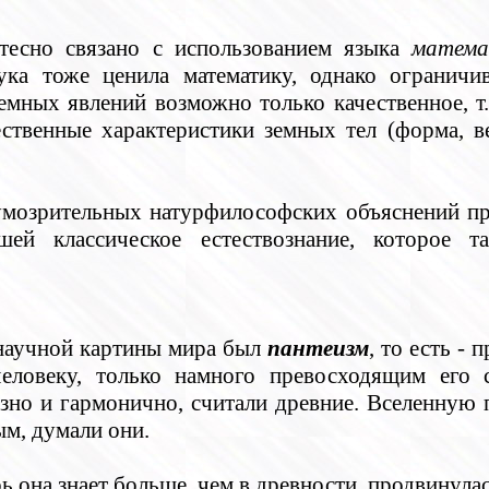
тесно связано с использованием языка
матема
аука тоже ценила математику, однако ограничи
емных явлений возможно только качественное, т.
ственные характеристики земных тел (форма, ве
 умозрительных натурфилософских объяснений п
ей классическое естествознание, которое та
научной картины мира был
пантеизм
, то есть -
еловеку, только намного превосходящим его
зно и гармонично, считали древние. Вселенную п
ым, думали они.
рь она знает больше, чем в древности, продвинула