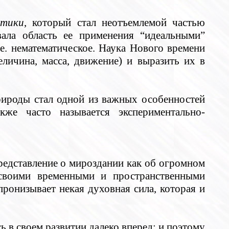
тики
, который стал неотъемлемой частью
вала область ее применения “идеальными”
е. нематематическое. Наука Нового времени
личина, масса, движение) и выразить их в
рироды стал одной из важных особенностей
кже часто называется экспериментально-
 представление о мироздании как об огромном
 своими временными и пространственными
ронизывает некая духовная сила, которая и
сь в своем развитии далеко вперед; и поэтому