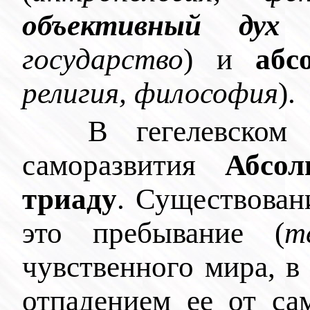
объективный дух
государство
) и
абс
религия, философия
).
В гегелевском
саморазвития
Абсо
триаду
. Существован
это пребывание (
т
чувственного мира, в
отпадением ее от са