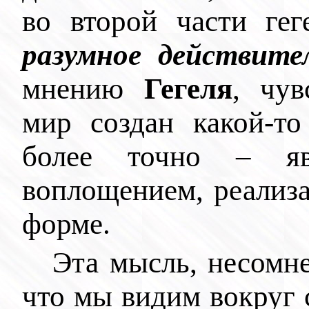
во второй части гег
разумное действите
мнению
Гегеля
, чу
мир создан какой-то
более точно – явл
воплощением, реализа
форме.
Эта мысль, несомн
что мы видим вокруг с