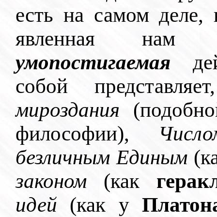
есть на самом деле,
явленная на
умопостигаемая
дей
собой представля
мироздания
(подобн
философии),
Число
безличным Единым
(к
законом
(как
гера
идей
(как у
Платон