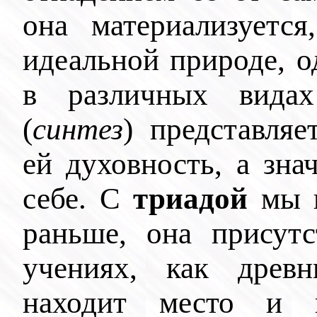
она материализуетс
идеальной природе, о
в различных видах
(
синтез
) представля
ей духовность, а зна
себе. С
триадой
мы н
раньше, она присут
учениях, как древ
находит место 