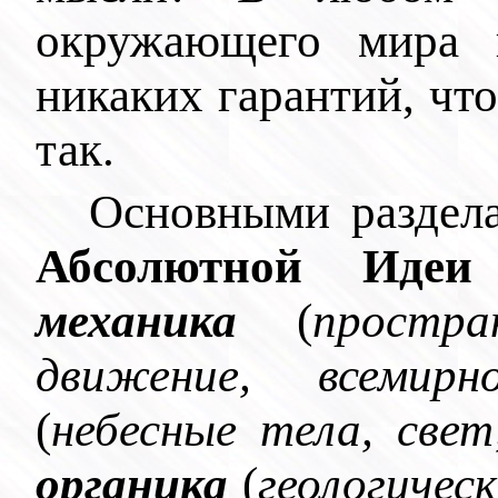
окружающего мира 
никаких гарантий, что
так.
Основными раздел
Абсолютной Ид
механика
(
простра
движение, всемирн
(
небесные тела, све
органика
(
геологичес