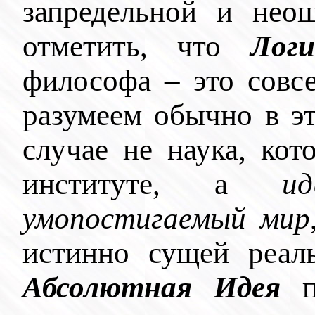
запредельной и нео
отметить, что
Логи
философа – это совс
разумеем обычно в эт
случае не наука, ко
институте, а
и
умопостигаемый мир
истинно сущей реал
Абсолютная Идея