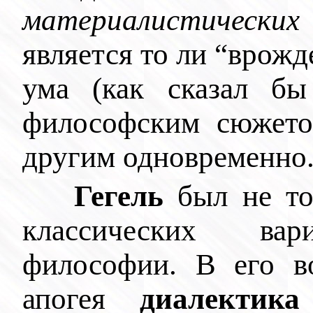
материалистически
является то ли “врожд
ума (как сказал 
философским сюжето
другим одновременно
Гегель
был не тол
классических вари
философии. В его во
апогея
диалектика