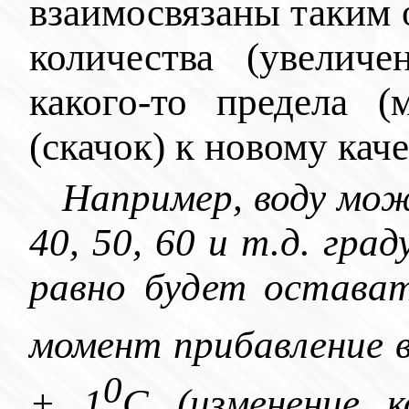
взаимосвязаны таким 
количества (увелич
какого-то предела (
(скачок) к новому каче
Например, воду можн
40, 50, 60 и т.д. гра
равно будет остават
момент прибавление в
0
+ 1
С (изменение к