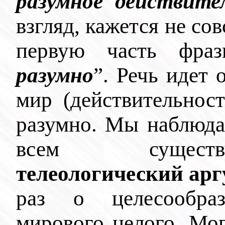
разумное действите
взгляд, кажется не со
первую часть фра
разумно
”. Речь идет
мир (действительнос
разумно. Мы наблюда
всем существ
телеологический арг
раз о целесообраз
мирового целого. Мог