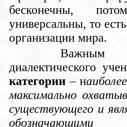
бесконечны, по
универсальны, то есть
организации мира.
Важным эл
диалектического уче
категории
– н
аиболее
максимально охваты
существующего и явл
обозначающими 