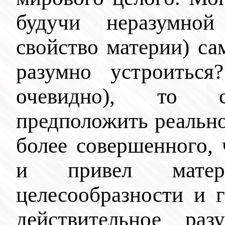
будучи неразумной
свойство материи) са
разумно устроитьс
очевидно), то с
предположить реально
более совершенного, 
и привел матер
целесообразности и г
действительное раз