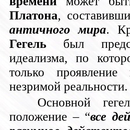
времени
может быть
Платона
, составивш
античного мира
. К
Гегель
был предста
идеализма, по кото
только проявление
незримой реальности.
Основной геге
положение – “
все де