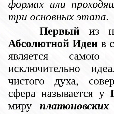
формах или проходя
три основных этапа.
Первый
из ни
Абсолютной Идеи
в с
является самою
исключительно иде
чистого духа, сов
сфера называется у
миру
платоновски