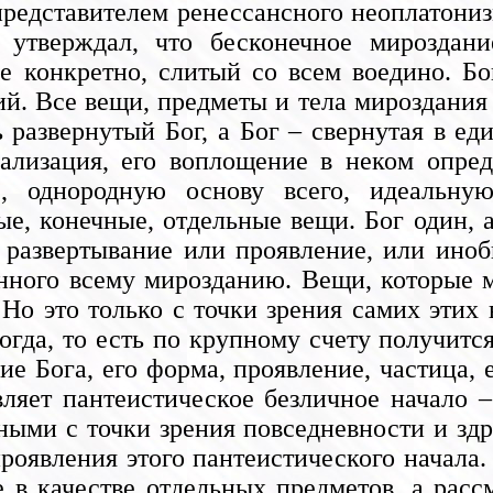
едставителем ренессансного неоплатони
утверждал, что бесконечное мироздани
е конкретно, слитый со всем воедино. Бо
й. Все вещи, предметы и тела мироздания 
ь развернутый Бог, а Бог – свернутая в е
еализация, его воплощение в неком опред
, однородную основу всего, идеальну
ые, конечные, отдельные вещи. Бог один,
 развертывание или проявление, или иноб
енного всему мирозданию. Вещи, которые 
 Но это только с точки зрения самих этих
огда, то есть по крупному счету получится
ие Бога, его форма, проявление, частица,
ляет пантеистическое безличное начало – 
ыми с точки зрения повседневности и здр
проявления этого пантеистического начала
 в качестве отдельных предметов, а рассм