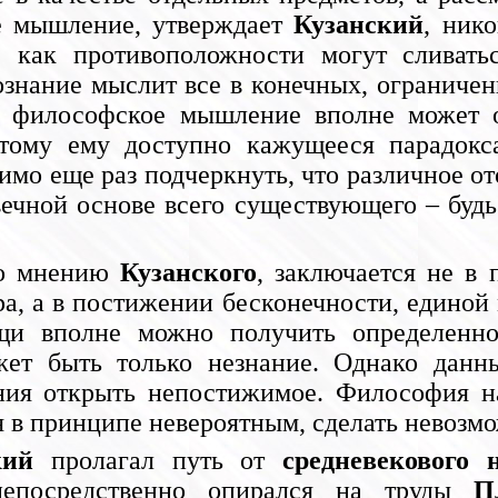
ое мышление, утверждает
Кузанский
, ник
 как противоположности могут сливать
нание мыслит все в конечных, ограничен
А философское мышление вполне может о
этому ему доступно кажущееся парадок
мо еще раз подчеркнуть, что различное от
 вечной основе всего существующего – буд
по мнению
Кузанского
, заключается не в
, а в постижении бесконечности, единой м
и вполне можно получить определенное
ет быть только незнание. Однако данны
ния открыть непостижимое. Философия н
 в принципе невероятным, сделать невозмо
кий
пролагал путь от
средневекового 
непосредственно опирался на труды
П