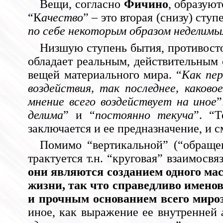
Вещи, согласно
Фичино
, образую
“К
ачество
” – это вторая (снизу) сту
по себе некоторым образом неделимы
Низшую ступень бытия, противосто
обладает реальным, действительным
вещей материального мира. “
Как пер
воздействия, так последнее, каков
мнение всего воздействует на иное
”
делима
” и “
постоянно текуча
”. “
заключается и ее предназначение, и 
Помимо “вертикальной” (“обраще
трактуется т.н. “круговая” взаимосв
они являются созданием одного мас
жизни, так что справедливо именов
и прочным основанием всего миро
иное, как выражение ее внутренней