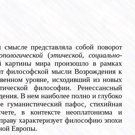
 смысле представляла собой поворот
опологической
(
этической, социально-
ой картины мира произошло в рамках
рат философской мысли Возрождения к
твенном уровне, исходивший из новых
стической философии. Ренессансный
ения. В нем наиболее полно и глубоко
е гуманистический пафос, стихийная
чете, в контексте неоплатонизма и
о праву характеризует философию эпохи
ной Европы.