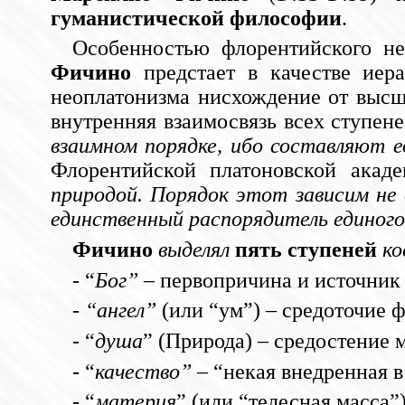
гуманистической философии
.
Особенностью флорентийского не
Фичино
предстает в качестве иера
неоплатонизма нисхождение от высше
внутренняя взаимосвязь всех ступен
взаимном порядке, ибо составляют 
Флорентийской платоновской ака
природой. Порядок этот зависим не 
единственный распорядитель единого
Фичино
выделял
пять ступеней
ко
- “
Бог”
– первопричина и источник
-
“ангел”
(или “ум”) – средоточие 
- “
душа
” (Природа) – средостение 
- “
качество”
– “некая внедренная в
- “
материя
” (или “телесная масса”