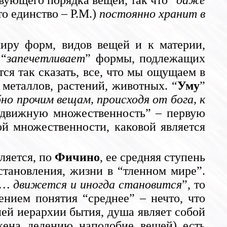
вующего порядка вещей, так что “
даже
то единство – Р.М.)
постоянно хранит в
иру форм, видов вещей и к материи,
 “
запечетливает
” формы, подлежащих
ся так сказать, все, что мы ощущаем в
 металлов, растений, животных. “
Уму
”
но прочим вещам, происходя от бога, к
подвижную множественность” – первую
й множественности, каковой является
ляется, по
Фичино
, ее средняя ступень
становления, жизни в “тленном мире”.
… движется и иногда становится
”, то
нием понятия “среднее” – нечто, что
ней иерархии бытия, душа являет собой
жена делению наподобие вещей) есть