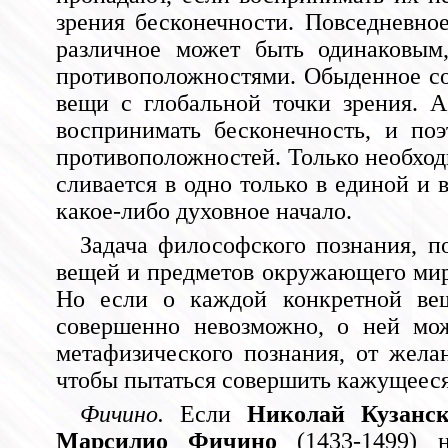
зрения бесконечности. Повседневн
различное может быть одинаковым,
противоположностями. Обыденное соз
вещи с глобальной точки зрения. 
воспринимать бесконечность, и по
противоположностей. Только необходи
сливается в одно только в единой и
какое-либо духовное начало.
Задача философского познания, 
вещей и предметов окружающего мира
Но если о каждой конкретной вещ
совершенно невозможно, о ней мож
метафизического познания, от жела
чтобы пытаться совершить кажущееся
Фичино.
Если
Николай Кузанс
Марсилио Фичино
(1433-1499) 