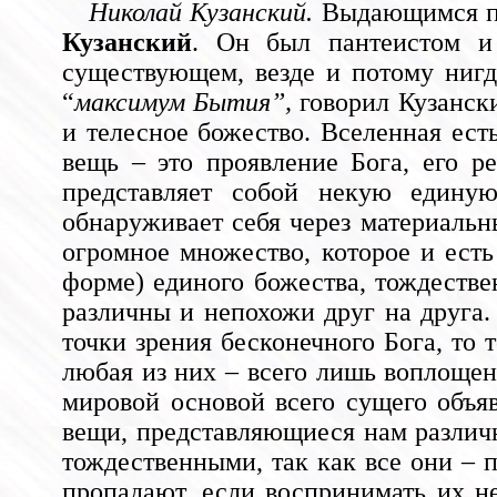
Николай Кузанский.
Выдающимся пр
Кузанский
. Он был пантеистом и 
существующем, везде и потому нигд
“
максимум Бытия”,
говорил Кузански
и телесное божество. Вселенная ест
вещь – это проявление Бога, его р
представляет собой некую единую
обнаруживает себя через материальн
огромное множество, которое и есть
форме) единого божества, тождеств
различны и непохожи друг на друга.
точки зрения бесконечного Бога, то т
любая из них – всего лишь воплощен
мировой основой всего сущего объяв
вещи, представляющиеся нам различн
тождественными, так как все они – 
пропадают, если воспринимать их не