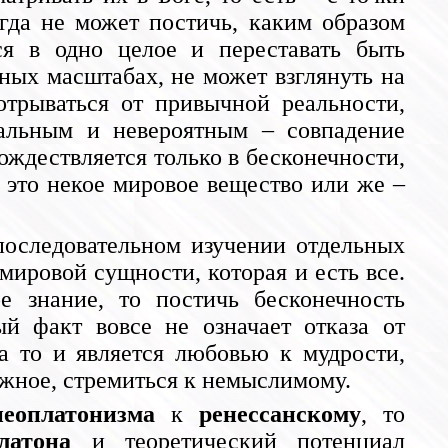
огда не может постичь, каким образом
ся в одно целое и переставать быть
ных масштабах, не может взглянуть на
трываться от привычной реальности,
сальным и невероятным – совпадение
ождествляется только в бесконечности,
ь это некое мировое вещество или же –
 последовательном изучении отдельных
ировой сущности, которая и есть все.
 знание, то постичь бесконечность
й факт вовсе не означает отказа от
а то и является любовью к мудрости,
жное, стремиться к немыслимому.
неоплатонизма
к
ренессанскому
, то
латона
и теоретический потенциал