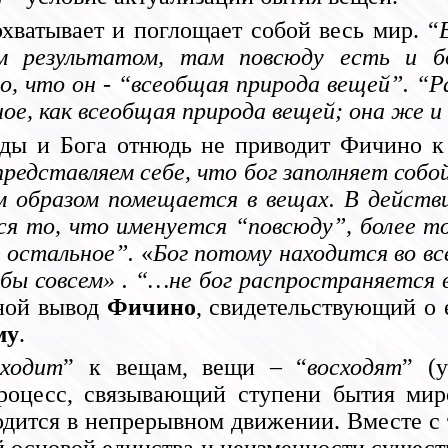
хватывает и поглощает собой весь мир. “
м результатом, там повсюду есть и бо
о, что он - “всеобщая природа вещей”. “Р
ое, как всеобщая природа вещей; она же и
оды и Бога отнюдь не приводит Фичино к
едставляем себе, что бог заполняет собой
м образом помещается в вещах. В действ
я то, что именуется “повсюду”, более то
е остальное”.
«
Бог потому находится во вс
 бы совсем» . “…не бог распространяется в
вной вывод
Фичино
, свидетельствующий о 
му
.
сходит
” к вещам, вещи – “
восходят
” (
процесс, связывающий ступени бытия мир
одится в непрерывном движении. Вместе 