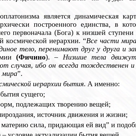
оплатонизма является динамическая ка
рхически построенного единства, в кот
го первоначала (Бога) к низшей ступени 
ей космической иерархии. “
Все части мира
единое тело, перенимают друг у друга и 
демии
(Фичино
). –
Низшие тела движут
от случая, ибо он всегда тождественен 
 мира
”.
смической иерархии бытия
. А именно:
 бытия сущего;
форм, подлежащих творению вещей;
мироздания, источник движения и жизни;
 материю сила, придающая ей вид” и подоб
) – условие актуализации бытия вещей.