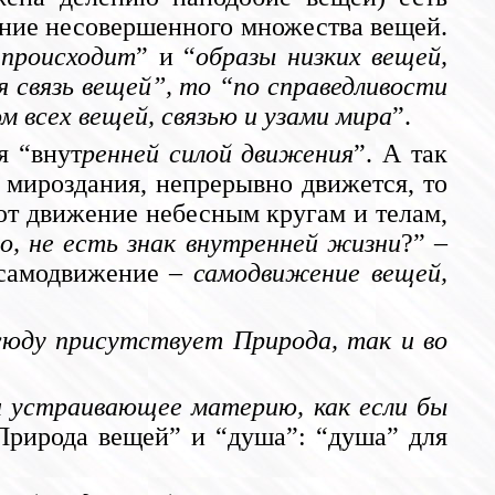
ение несовершенного множества вещей.
 происходит
” и “
образы низких вещей,
я связь вещей”, то “по справедливости
 всех вещей, связью и узами мира
”.
я “внут
ренней силой движения
”. А так
в мироздания, непрерывно движется, то
ают движение небесным кругам и телам,
ло, не есть знак внутренней жизни
?” –
 самодвижение –
самодвижение вещей,
сюду присутствует Природа, так и во
и устраивающее материю, как если бы
“Природа вещей” и “душа”: “душа” для