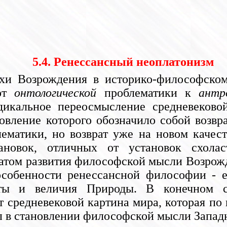
5.4. Ренессансный неоплатонизм
хи Возрождения в историко-философском
 от
онтологической
проблематики к
антр
радикальное переосмысление средневеков
новление которого обозначило собой возв
ематики, но возврат уже на новом качес
ановок, отличных от установок схола
атом развития философской мысли Возрожд
особенности ренессансной философии - е
оты и величия Природы. В конечном с
от средневековой картина мира, которая п
п в становлении философской мысли Запад