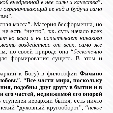
кой внедренной в нее силы и качества
”.
 ограничивающий ее вид и будучи само
лом
”.
есная масса”. Материя бесформенна, но
о не есть “ничто”, т.к. суть начало всех
ует во всем и не испытывает никакого
тывать воздействие от всех, само же
ам, по своей природе она “
бесконечно
 для формирования сущего. В этом и
рархии к Богу) в философии
Фичино
любовь
”. “
Все части мира, поскольку
ния, подобны друг другу в бытии и в
и его частей, недвижимой его опорой
 ступеней иерархии бытия, есть ничто
некий “духовный кругооборот”, “
некое