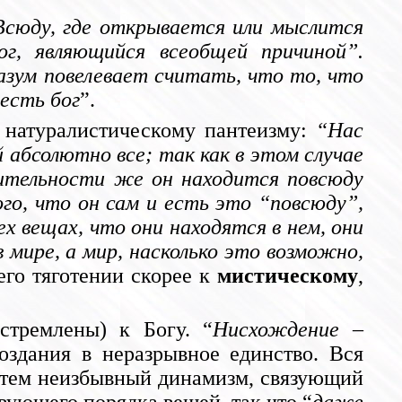
Всюду, где открывается или мыслится
г, являющийся всеобщей причиной”.
азум повелевает считать, что то, что
 есть бог
”.
 натуралистическому пантеизму:
“Нас
 абсолютно все; так как в этом случае
ительности же он находится повсюду
го, что он сам и есть это “повсюду”,
ех вещах, что они находятся в нем, они
 мире, а мир, насколько это возможно,
его тяготении скорее к
мистическому
,
устремлены) к Богу. “
Нисхождение –
оздания в неразрывное единство. Вся
с тем неизбывный динамизм, связующий