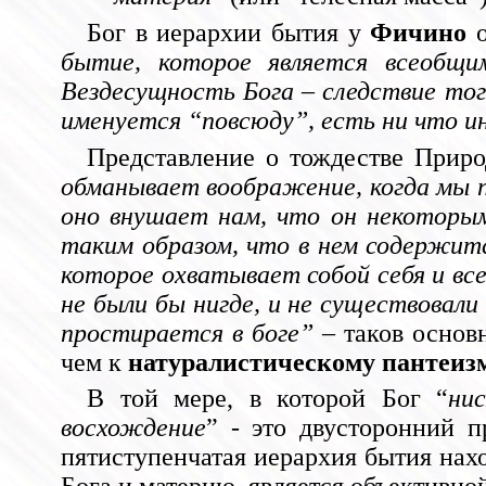
Бог в иерархии бытия у
Фичино
о
бытие, которое является всеобщи
Вездесущность Бога – следствие тог
именуется “повсюду”, есть ни что ин
Представление о тождестве Прир
обманывает воображение, когда мы пр
оно внушает нам, что он некоторы
таким образом, что в нем содержитс
которое охватывает собой себя и вс
не были бы нигде, и не существовали
простирается в боге”
– таков осно
чем к
натуралистическому пантеиз
В той мере, в которой Бог “
ни
восхождение
” - это двусторонний 
пятиступенчатая иерархия бытия нах