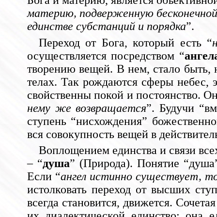
Бога и материю, является объективно
материю, подверженную бесконечной
единстве субстанций и порядка
”.
Переход от Бога, который есть “
осуществляется посредством “
ангел
творению вещей. В нем, стало быть,
телах. Так рождаются сферы небес, э
свойственны покой и постоянство. Он
нему же возвращается
”. Будучи “в
ступень “нисхождения” божественно
вся совокупность вещей в действител
Воплощением единства и связи все
– “
душа
” (Природа). Понятие “душа
Если “
ангел истинно существует, т
истолковать переход от высших сту
всегда становится, движется. Сочета
их диалектической единство: она 