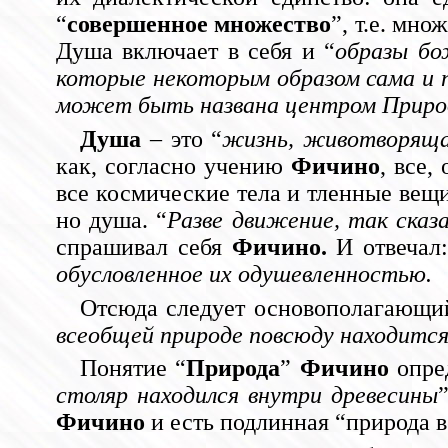
“
совершенное множество
”, т.е. мн
Душа включает в себя и “
образы бо
которые некоторым образом сама и 
может быть названа центром Природы,
Душа
– это “
жизнь, животворяща
как, согласно учению
Фичино
, все,
все космические тела и тленные вещ
но душа. “
Разве движение, так сказ
спрашивал себя
Фичино.
И отвечал:
обусловленное их одушевленностью.
Отсюда следует основополагающий
всеобщей природе повсюду находитс
Понятие “
Природа
”
Фичино
опред
столяр находился внутри древесины
Фичино
и есть подлинная “природа в