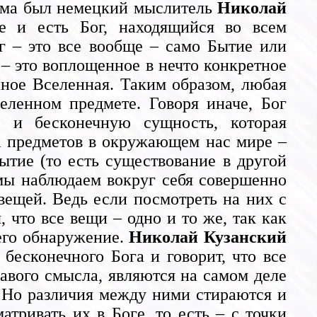
зма был немецкий мыслитель
Николай
е и есть Бог, находящийся во всем
г – это все вообще – само Бытие или
– это воплощенное в нечто конкретное
диное Вселенная. Таким образом, любая
еленном предмете. Говоря иначе, Бог
ю и бесконечную сущность, которая
 а предметов в окружающем нас мире –
ытие (то есть существование в другой
мы наблюдаем вокруг себя совершенно
 вещей. Ведь если посмотреть на них с
, что все вещи – одно и то же, так как
 его обнаружение.
Николай Кузанский
бесконечного Бога и говорит, что все
авого смысла, являются на самом деле
. Но различия между ними стираются и
атривать их в Боге, то есть – с точки