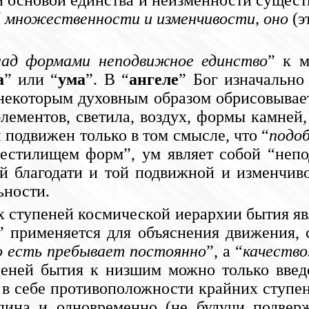
й основой единства и неизменности сущест
 множественности и изменчивости, оно
(э
над формами неподвижное единство
” к м
а
” или “
ума
”. В “
ангеле
” Бог изначально
 некоторым духовным образом обрисовывает
лементов, светила, воздух, формы камней,
 подвижен только в том смысле, что “
подоб
местилищем форм”, ум являет собой “не
й благодати и той подвижной и изменчиво
ьности.
х ступеней космической иерархии бытия яв
” применяется для объяснения движения, 
о есть пребывает постоянно
”, а “
качество
пеней бытия к низшим можно только введе
я в себе противоположности крайних ступе
едина и одновременно (не будучи подвер