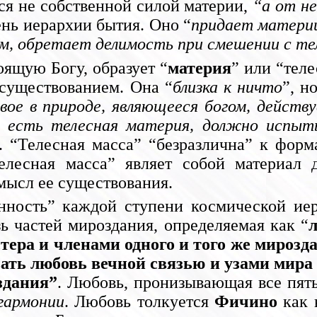
тся не собственной силой материи,
“а от не
пень иерархии бытия. Оно “
придает материи
м, обретает делимость при смешении с те
ящую Богу, образует “
материя
” или “тел
 существованием. Она “
близка к ничто
”, н
вое в природе, являющееся богом, действ
ое есть телесная материя, должно испы
. “Телесная масса” “безразлична” к форм
Телесная масса” являет собой материал
смысл ее существования.
нность” каждой ступени космической ие
язь частей мироздания, определяемая как “
тера и членами одного и того же мирозда
ать любовь вечной связью и узами мира 
здания”
. Любовь, пронизывающая все пять
гармонии
. Любовь толкуется
Фичино
как 