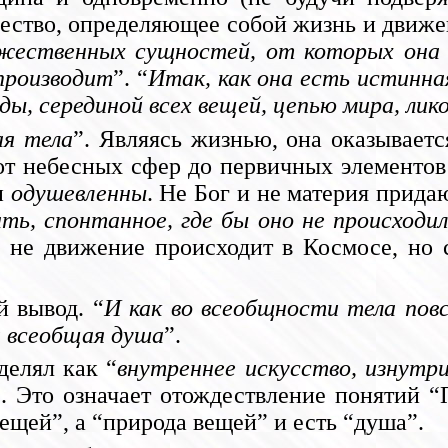
ожество, определяющее собой жизнь и движ
жественных сущностей, от которых она
производит
”. “
Итак, как она есть истинна
 серединой всех вещей, цепью мира, ликом
я тела
”. Являясь жизнью, она оказываетс
 от небесных сфер до первичных элементо
и
одушевленны
. Не Бог и не материя прид
ать, спонтанное, где бы оно не происходи
 не движение происходит в Космосе, но
 вывод. “
И как во всеобщности тела пов
я всеобщая душа
”.
елял как “
внутреннее искусство, изнутр
”. Это означает отождествление понятий 
ещей”, а “природа вещей” и есть “душа”.