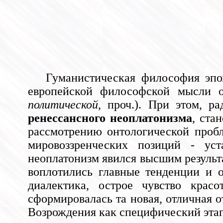
Гуманистическая философия эпо
европейской философской мысли
политической
, проч.). При этом, 
ренессансного неоплатонизма
, ста
рассмотрению онтологической пробл
мировоззренческих позиций - уст
неоплатонизм явился высшим результ
воплотились главные тенденции и 
диалектика, острое чувство крас
сформировалась та новая, отличная 
Возрождения как специфический эта