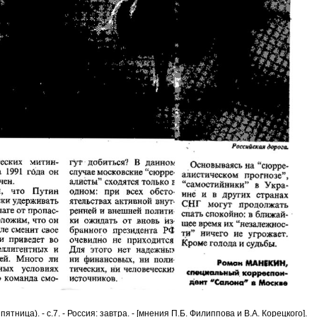
тница). - с.7. - Россия: завтра. - [мнения П.Б. Филиппова и В.А. Корецкого].