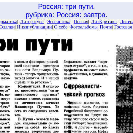
Россия: три пути.
рубрика: Россия: завтра.
рматика
|
Литература
|
Эссеистика
|
Поэзия
|
ЛитКритика
|
Литер
Ссылки
|
Инязпубликации
|
О себе
|
Фотоальбомы
|
Почта
|
Гостевая