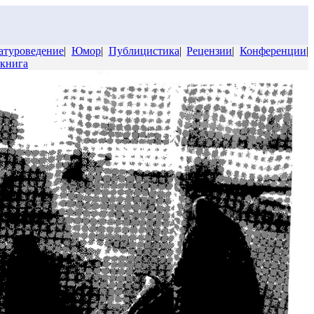
атуроведение
|
Юмор
|
Публицистика
|
Рецензии
|
Конференции
|
 книга